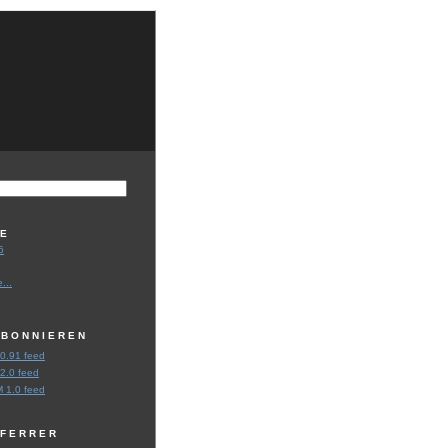
VE
6
...
ABONNIEREN
0.91 feed
2.0 feed
 1.0 feed
EFERRER