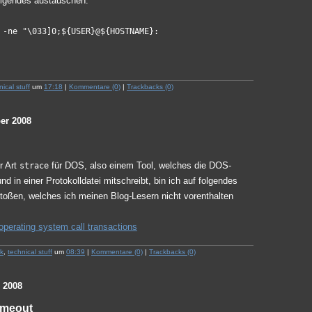
olgendes austauschen:
 -ne "\033]0;${USER}@${HOSTNAME}:
nical stuff
um
17:18
|
Kommentare (0)
|
Trackbacks (0)
er 2008
r Art
für DOS, also einem Tool, welches die DOS-
strace
nd in einer Protokolldatei mitschreibt, bin ich auf folgendes
stoßen, welches ich meinen Blog-Lesern nicht vorenthalten
 operating system call transactions
k
,
technical stuff
um
08:39
|
Kommentare (0)
|
Trackbacks (0)
 2008
imeout