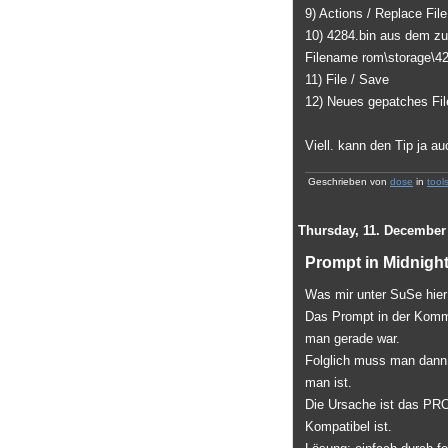
9) Actions / Replace File
10) 4284.bin aus dem zu
Filename rom\storage\42
11) File / Save
12) Neues gepatches File
Viell. kann den Tip ja a
Geschrieben von
dose
in
tool
Thursday, 11. December
Prompt in Midnigh
Was mir unter SuSe hier
Das Prompt in der Komma
man gerade war.
Folglich muss man dann
man ist.
Die Ursache ist das PR
Kompatibel ist.