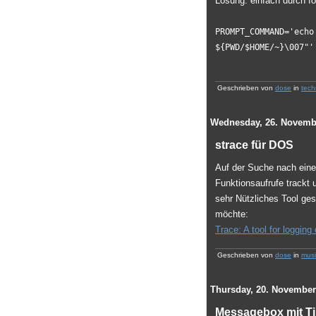
Lösung: einfach durch f
PROMPT_COMMAND='echo
${PWD/$HOME/~}\007"'
Geschrieben von
dose
in
tech
Wednesday, 26. Novemb
strace für DOS
Auf der Suche nach eine
Funktionsaufrufe trackt u
sehr Nützliches Tool ge
möchte:
Trace: A tool for logging
Geschrieben von
dose
in
musi
Thursday, 20. November
Messagebox mit T