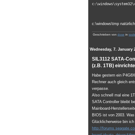
c:\windows\system32\
c:\windows\tmp natürlich
Geschrieben von
dose
in
tool
Wednesday, 7. January 
SIL3112 SATA-Cont
(z.B. 1TB) einricht
Habe gestern ein P4G8X
Rechner auch gleich ent
verpasse.
Also schnell mal eine 1T
SATA Controller bleibt b
Mainboard-Herstellersei
BIOS ist von 2003. Was 
Glücklicherweise bin ic
http://forums.seagate.
board.id=ata_drives&th