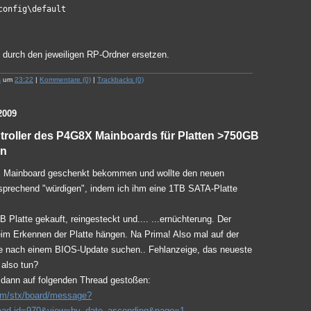
config\default
 durch den jeweiligen RP-Ordner ersetzen.
s
um
23:22
|
Kommentare (0)
|
Trackbacks (0)
2009
roller des P4G8X Mainboards für Platten >750GB
en
 Mainboard geschenkt bekommen und wollte den neuen
sprechend "würdigen", indem ich ihm eine 1TB SATA-Platte
B Platte gekauft, reingesteckt und.... ...ernüchterung. Der
eim Erkennen der Platte hängen. Na Prima! Also mal auf der
te nach einem BIOS-Update suchen.. Fehlanzeige, das neueste
also tun?
h dann auf folgenden Thread gestoßen:
com/stx/board/message?
read.id=970&view=by_date_ascending&page=1
.