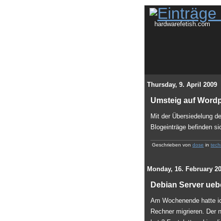
hardwarefetish.com
Thursday, 9. April 2009
Umsteig auf Word
Mit der Übersiedelung d
Blogeinträge befinden si
Geschrieben von
dose
in
tech
Monday, 16. February 2
Debian Server ueb
Am Wochenende hatte ic
Rechner migrieren. Der 