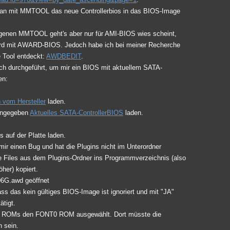
 man mit MMTOOL das neue Controllerbios in das BIOS-Image
agenen MMTOOL geht's aber nur für AMI-BIOS wies scheint,
oard mit AWARD-BIOS. Jedoch habe ich bei meiner Recherche
e Tool entdeckt:
AWDBEDIT
.
ich durchgeführt, um mir ein BIOS mit aktuellem SATA-
en:
 vom Hersteller
laden.
angegeben
Aktuelles SATA-ControllerBIOS
laden.
is auf der Platte laden.
ir einen Bug und hat die Plugins nicht im Unterordner
e Files aus dem Plugins-Ordner ins Programmverzeichnis (also
her) kopiert.
6G.awd geöffnet
ss das kein gültiges BIOS-Image ist ignoriert und mit "JA"
ätigt.
nt ROMs den FONT0 ROM ausgewählt. Dort müsste die
n sein.