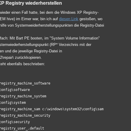
P Registry wiederherstellen
ieder einen Fall hatte, bei dem die Windows XP Registry-
EM hive) im Eimer war, bin ich auf
diesen Link
gestoßen, wo
thilfe von Systemweiderherstellungspunkten die Registry-Datei
infach: Mit Bart PE booten, im "System Volume Information"
temwiederherstellungspunkt (RP* Verzeichnis mit der
 und die jeweilige Registry-Datei in
repair\ zurückkopieren.
eht ebenfalls beschrieben:
registry_machine_software
config\software
registry_machine_system
config\system
registry_machine_sam c:\windows\system32\config\sam
registry_machine_security
config\security
registry_user_.default