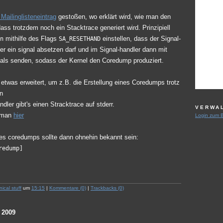
 Mailinglisteneintrag
gestoßen, wo erklärt wird, wie man den
ass trotzdem noch ein Stacktrace generiert wird. Prinzipiell
mithilfe des Flags
einstellen, dass der Signal-
n
SA_RESETHAND
er ein signal absetzen darf und im Signal-handler dann mit
ls senden, sodass der Kernel den Coredump produziert.
etwas erweitert, um z.B. die Erstellung eines Coredumps trotz
en
dler gibt's einen Stracktrace auf stderr.
VERWA
t man
hier
Login zum 
s coredumps sollte dann ohnehin bekannt sein:
redump]
nical stuff
um
15:15
|
Kommentare (0)
|
Trackbacks (0)
 2009