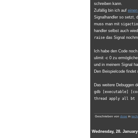
schreiben kann.
Zufällig bin ich auf
einen
Signalhandler so setzt, d
muss man mit
sigactio
handler selbst auch wied
das Signal nochma
raise
Ich habe den Code noch 
ulimit -c 0 zu ermöglich
und in meinem Signal han
Den Beispielcode finde
Das weitere Debuggen de
gdb [executable] [co
thread apply all bt
Geschrieben von
dose
in
tech
Wednesday, 28. January