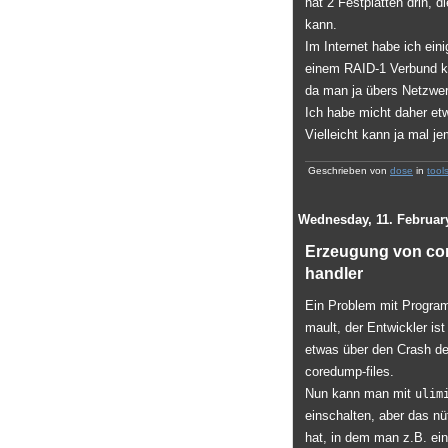
hat 2 Festplatten drin, 
kann.
Im Internet habe ich ei
einem RAID-1 Verbund kon
da man ja übers Netzwer
Ich habe micht daher e
Vielleicht kann ja mal 
Geschrieben von
dose
in
tool
Wednesday, 11. Februar
Erzeugung von co
handler
Ein Problem mit Program
mault, der Entwickler i
etwas über den Crash der
coredump-files.
Nun kann man mit
ulim
einschalten, aber das n
hat, in dem man z.B. ein