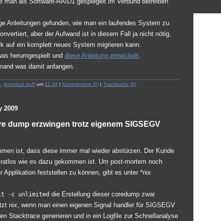
die man als Software-RAID1 gespiegelt im Verbund betreiben
nige Anleitungen gefunden, wie man ein laufendes System zu
vertiert, aber der Aufwand ist in diesem Fall ja nicht nötig,
k auf ein komplett neues System migrieren kann.
twas herumgespielt und
diese Anleitung entwickelt
.
jemand was damit anfangen.
s
,
technical stuff
um
11:34
|
Kommentare (0)
|
Trackbacks (0)
y 2009
re dump erzwingen trotz eigenem SIGSEGV
men ist, dass diese immer mal wieder abstürzen. Der Kunde
st ratlos wie es dazu gekommen ist. Um post-mortem noch
 Applikation feststellen zu können, gibt es unter *nix
die Erstellung dieser coredump zwar
it -c unlimited
ützt nix, wenn man einen eigenen Signal handler für SIGSEGV
en Stacktrace generieren und in ein Logfile zur Schnellanalyse