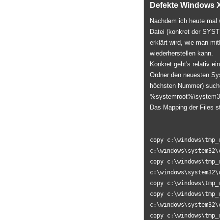
Defekte Windows X
Nachdem ich heute mal w
Datei (konkret der SYST
erklärt wird, wie man mi
wiederherstellen kann.
Konkret geht's relativ e
Ordner den neuesten Sys
höchsten Nummer) suchen
%systemroot%\system32\
Das Mapping der Files st
copy c:\windows\tmp_
c:\windows\system32\
copy c:\windows\tmp_
c:\windows\system32\
copy c:\windows\tmp_
copy c:\windows\tmp_
c:\windows\system32\
copy c:\windows\tmp_