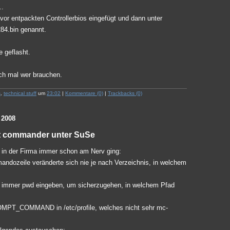
..
vor entpackten Controllerbios eingefügt und dann unter
84.bin genannt.
 geflasht.
uch mal wer brauchen.
s
,
technical stuff
um
23:02
|
Kommentare (0)
|
Trackbacks (0)
 2008
t commander unter SuSe
 in der Firma immer schon am Nerv ging:
ndozeile veränderte sich nie je nach Verzeichnis, in welchem
 immer pwd eingeben, um sicherzugehen, in welchem Pfad
OMPT_COMMAND in /etc/profile, welches nicht sehr mc-