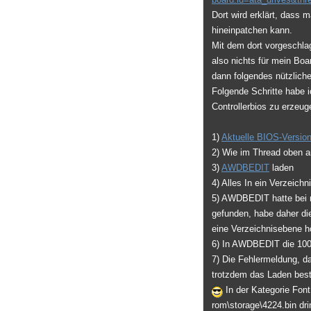
Dort wird erklärt, dass
hineinpatchen kann.
Mit dem dort vorgeschl
also nichts für mein B
dann folgendes nützlich
Folgende Schritte habe 
Controllerbios zu erzeug
1)
Aktuelle BIOS-Version
2) Wie im Thread oben 
3)
AWDBEDIT
laden
4) Alles In ein Verzeichn
5) AWDBEDIT hatte bei m
gefunden, habe daher di
eine Verzeichnisebene hö
6) In AWDBEDIT die 100
7) Die Fehlermeldung, da
trotzdem das Laden best
In der Kategorie Fo
rom\storage\4224.bin dri