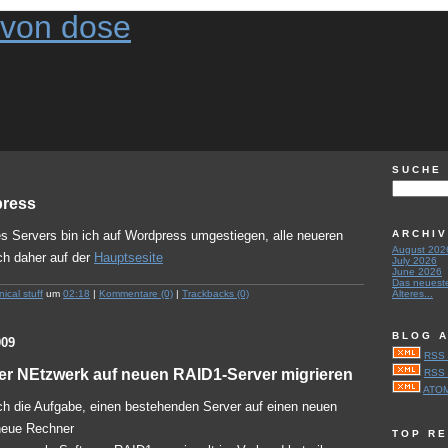
SUCHE
press
es Servers bin ich auf Wordpress umgestiegen, alle neueren
ARCHI
August 202
ch daher auf der
Hauptsesite
July 2026
June 2026
Das neueste
nical stuff
um
02:18
|
Kommentare (0)
|
Trackbacks (0)
Älteres...
BLOG 
009
RSS 
er NEtzwerk auf neuen RAID1-Server migrieren
RSS 
ATOM
h die Aufgabe, einen bestehenden Server auf einen neuen
neue Rechner
TOP R